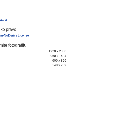
atata
sko pravo
tion-NoDerivs License
ite fotografiju
1920 x 2868
960 x 1434
600 x 896
140 x 209