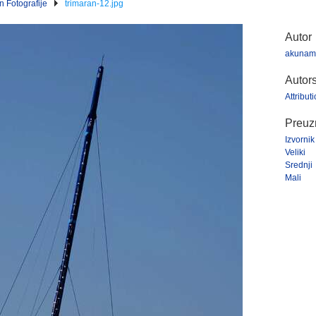
n Fotografije
trimaran-12.jpg
Autor
akunam
Autor
Attribu
Preuzm
Izvornik
Veliki
Srednji
Mali