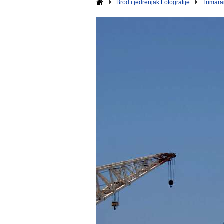
Brod i jedrenjak Fotografije
Trimara