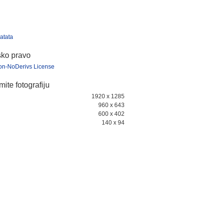
atata
sko pravo
tion-NoDerivs License
ite fotografiju
1920 x 1285
960 x 643
600 x 402
140 x 94