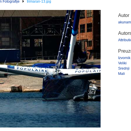
n Fotografije
trimaran-13.jpg
Autor
akunam
Autor
Attribu
Preuzm
Izvornik
Veliki
Srednji
Mali