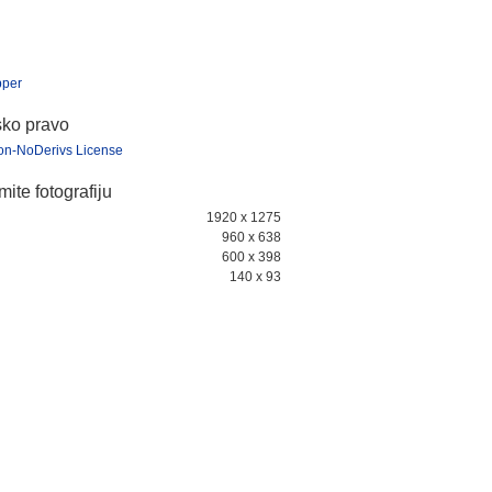
pper
sko pravo
tion-NoDerivs License
ite fotografiju
1920 x 1275
960 x 638
600 x 398
140 x 93