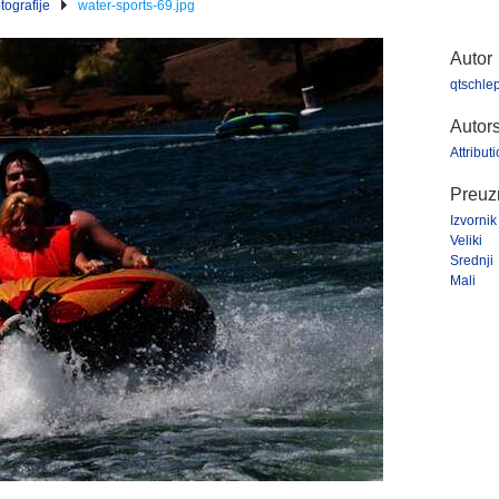
tografije
water-sports-69.jpg
Autor
qtschle
Autor
Attribu
Preuzm
Izvornik
Veliki
Srednji
Mali