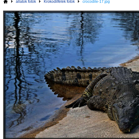
állatok fotók
Krokodilfélék fotók
crocodile-17.jpg