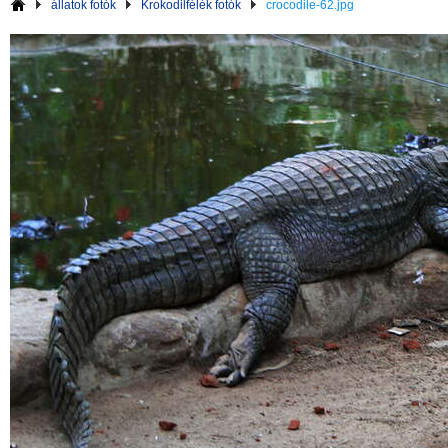
állatok fotók
Krokodilfélék fotók
crocodile-62.jpg