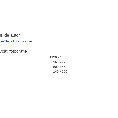
ri de autor
ion-ShareAlike License
cati fotografie
1920 x 1440
960 x 720
600 x 450
140 x 105