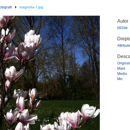
tografii
magnolia-7.jpg
Autor
lilli2de
Dreptu
Attribut
Descar
Original
Mare
Mediu
Mic