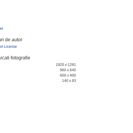
er
ri de autor
ion License
cati fotografie
1920 x 1281
960 x 640
600 x 400
140 x 93