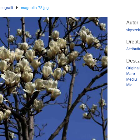
tografii
magnolia-78.jpg
Autor
skyseek
Dreptu
Attribut
Descar
Original
Mare
Mediu
Mic