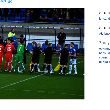
er-33.jpg
автор
joncand
автор
Attribut
Загру
оригин
большо
среда
неболь