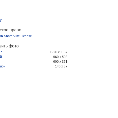
y
ское право
ion-ShareAlike License
зить фото
ал
1920 x 1187
й
960 x 593
600 x 371
шой
140 x 87