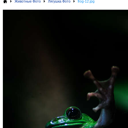
Животные Фото
Лягушка Фото
frog-12.jpg