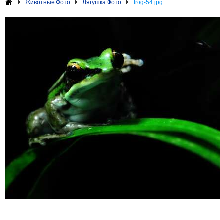
Животные Фото
Лягушка Фото
frog-54.jpg