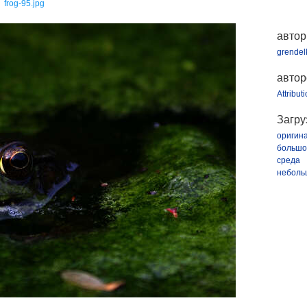
frog-95.jpg
автор
grendel
автор
Attribut
Загру
оригин
большо
среда
неболь