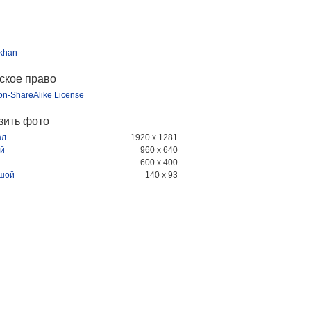
khan
ское право
ion-ShareAlike License
зить фото
ал
1920 x 1281
й
960 x 640
600 x 400
шой
140 x 93