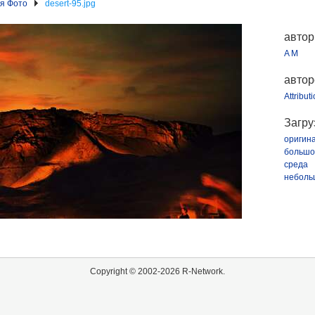
я Фото
desert-95.jpg
автор
A M
автор
Attribut
Загру
оригин
большо
среда
неболь
Copyright © 2002-2026 R-Network.