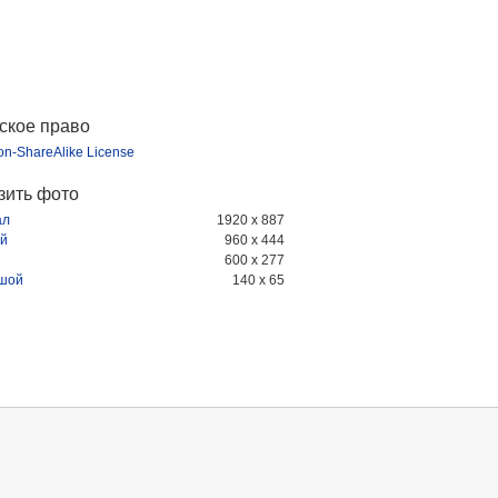
ское право
ion-ShareAlike License
зить фото
ал
1920 x 887
й
960 x 444
600 x 277
шой
140 x 65