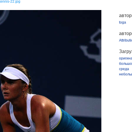
tennis-22.jpg
автор
toga
автор
Attribut
Загру
оригин
большо
среда
неболь