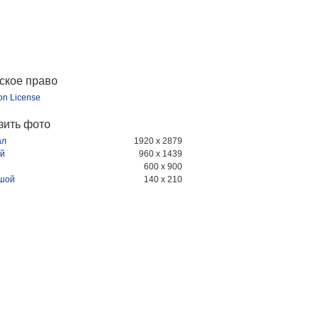
ское право
ion License
зить фото
ал
1920 x 2879
й
960 x 1439
600 x 900
шой
140 x 210