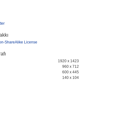
ter
hakkı
ion-ShareAlike License
afı
1920 x 1423
960 x 712
600 x 445
140 x 104