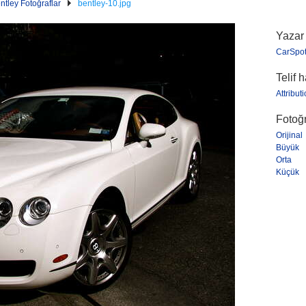
ntley Fotoğraflar
bentley-10.jpg
Yazar
CarSpot
Telif 
Attribut
Fotoğr
Orijinal
Büyük
Orta
Küçük