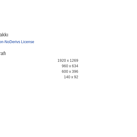
hakkı
tion-NoDerivs License
afı
1920 x 1269
960 x 634
600 x 396
140 x 92