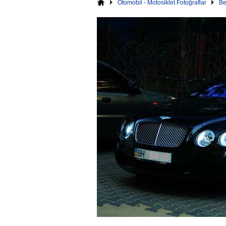
Otomobil - Motosiklet Fotoğraflar
Be