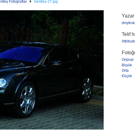
ntley Fotoğraflar
bentley-27.jpg
Yazar
dmytrok
Telif 
Attribu
Fotoğr
Orijinal
Büyük
Orta
Küçük