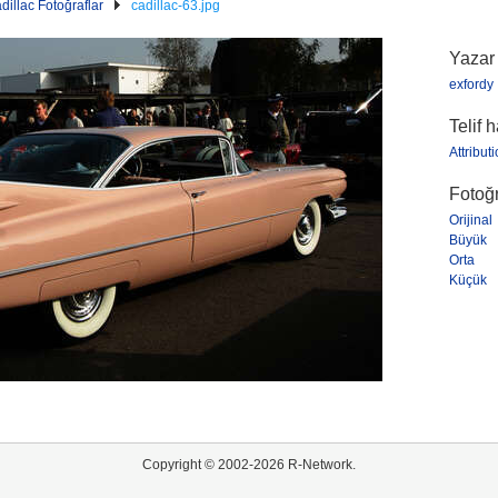
dillac Fotoğraflar
cadillac-63.jpg
Yazar
exfordy
Telif 
Attribut
Fotoğr
Orijinal
Büyük
Orta
Küçük
Copyright © 2002-2026 R-Network.