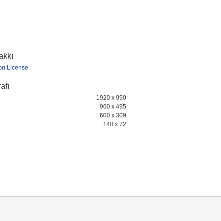
hakkı
ion License
afı
1920 x 990
960 x 495
600 x 309
140 x 72