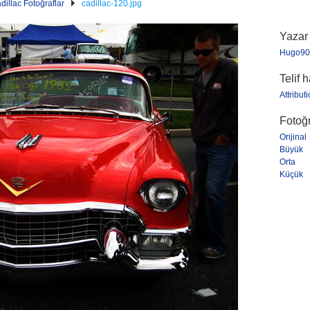
dillac Fotoğraflar
cadillac-120.jpg
Yazar
Hugo90
Telif 
Attribut
Fotoğr
Orijinal
Büyük
Orta
Küçük