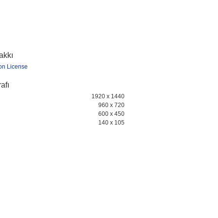
hakkı
ion License
afı
1920 x 1440
960 x 720
600 x 450
140 x 105