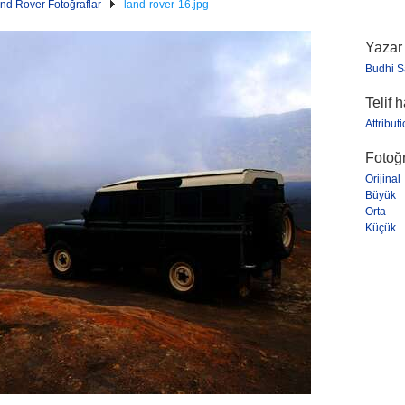
nd Rover Fotoğraflar
land-rover-16.jpg
Yazar
Budhi S
Telif 
Attribut
Fotoğr
Orijinal
Büyük
Orta
Küçük