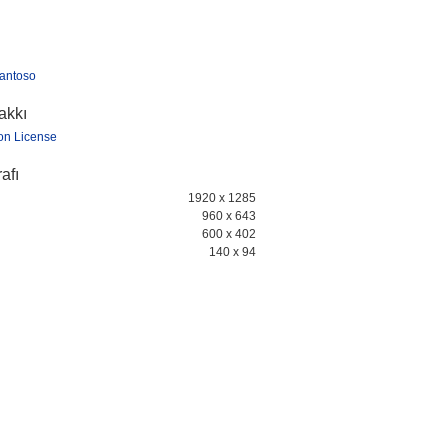
antoso
hakkı
ion License
afı
1920 x 1285
960 x 643
600 x 402
140 x 94