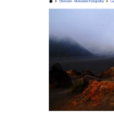
Otomobil - Motosiklet Fotoğraflar
La