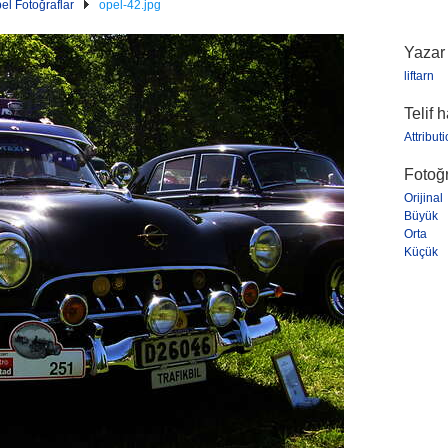
el Fotoğraflar
opel-42.jpg
Yazar
liftarn
Telif 
Attribut
Fotoğr
Orijinal
Büyük
Orta
Küçük