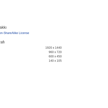
hakkı
ion-ShareAlike License
afı
1920 x 1440
960 x 720
600 x 450
140 x 105