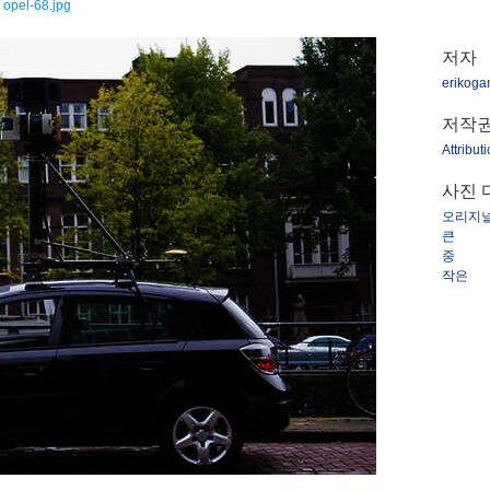
opel-68.jpg
저자
erikoga
저작
Attribut
사진 
오리지
큰
중
작은