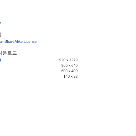
n
권
ion-ShareAlike License
다운로드
널
1920 x 1279
960 x 640
600 x 400
140 x 93