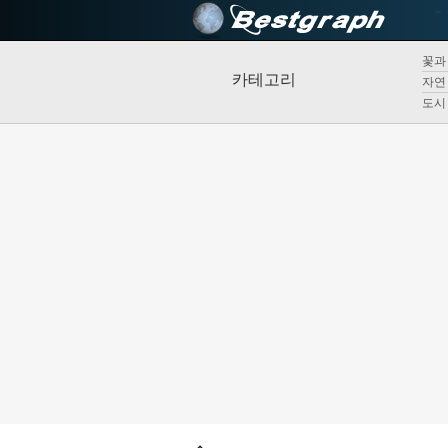
꽃과 
카테고리
자연 
도시 