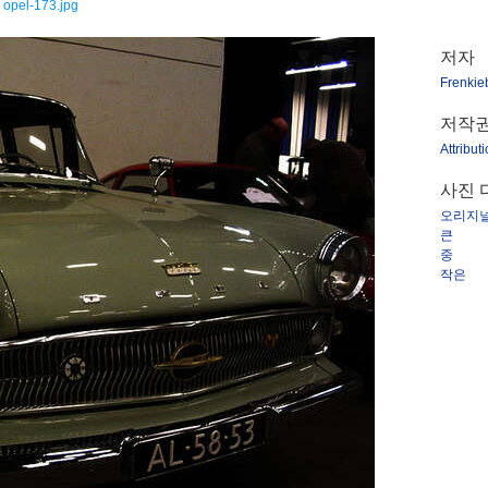
opel-173.jpg
저자
Frenkie
저작
Attribut
사진 
오리지
큰
중
작은