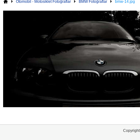
Otomobil - Motosiklet Fotoğraflar
BMW Fotoğraflar
bmw-14.jpg
Copyright