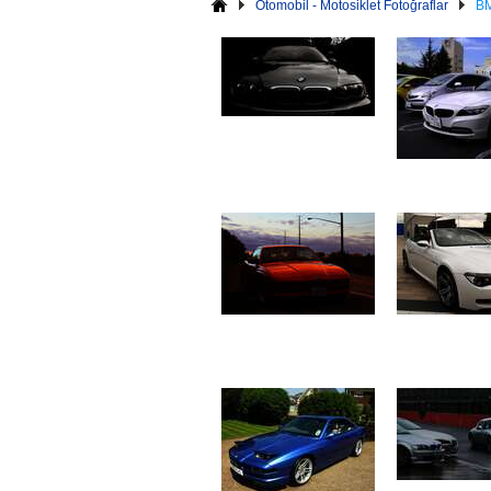
Otomobil - Motosiklet Fotoğraflar
BM