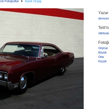
ick Fotoğraflar
buick-19.jpg
Yazar
denize
Telif 
Attribut
Fotoğr
Orijinal
Büyük
Orta
Küçük