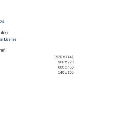
n24
hakkı
ion License
afı
1920 x 1441
960 x 720
600 x 450
140 x 105