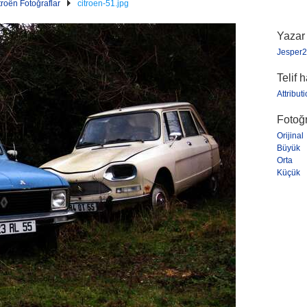
troën Fotoğraflar
citroen-51.jpg
Yazar
Jesper2
Telif 
Attribu
Fotoğr
Orijinal
Büyük
Orta
Küçük