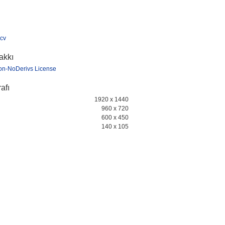
cv
hakkı
tion-NoDerivs License
afı
1920 x 1440
960 x 720
600 x 450
140 x 105